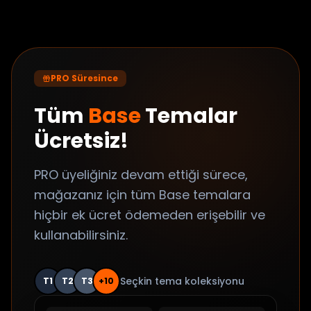
PRO Süresince
Tüm
Base
Temalar
Ücretsiz!
PRO üyeliğiniz devam ettiği sürece,
mağazanız için tüm Base temalara
hiçbir ek ücret ödemeden erişebilir ve
kullanabilirsiniz.
Seçkin tema koleksiyonu
T1
T2
T3
+10