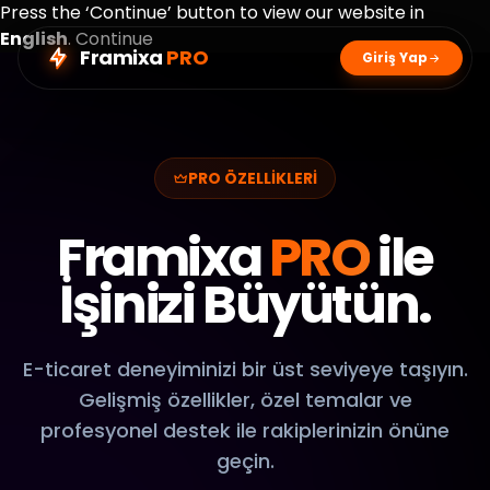
Press the ‘Continue’ button to view our website in
English
.
Continue
Framixa
PRO
Giriş Yap
PRO ÖZELLİKLERİ
Framixa
PRO
ile
İşinizi Büyütün.
E-ticaret deneyiminizi bir üst seviyeye taşıyın.
Gelişmiş özellikler, özel temalar ve
profesyonel destek ile rakiplerinizin önüne
geçin.